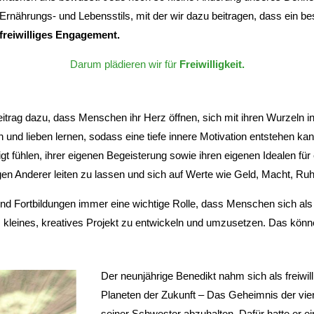
Ernährungs- und Lebensstils, mit der wir dazu beitragen, dass ein bes
freiwilliges Engagement.
Darum plädieren wir für
Freiwilligkeit.
itrag dazu, dass Menschen ihr Herz öffnen, sich mit ihren Wurzeln in
 und lieben lernen, sodass eine tiefe innere Motivation entstehen k
gt fühlen, ihrer eigenen Begeisterung sowie ihren eigenen Idealen für
gen Anderer leiten zu lassen und sich auf Werte wie Geld, Macht, R
und Fortbildungen immer eine wichtige Rolle, dass Menschen sich al
s, kleines, kreatives Projekt zu entwickeln und umzusetzen. Das kön
Der neunjährige Benedikt nahm sich als freiwil
Planeten der Zukunft – Das Geheimnis der vier
seiner Schwester abzuhalten. Dafür hatte er ei