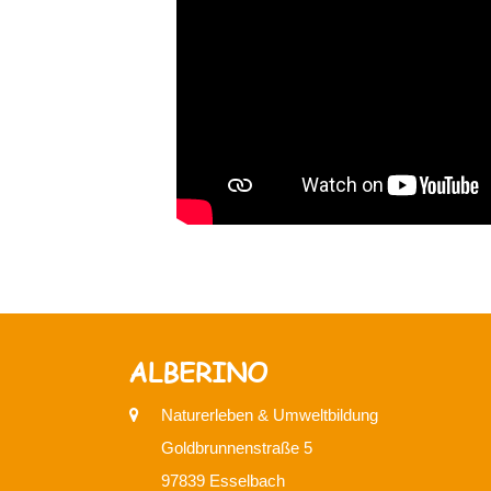
ALBERINO
Naturerleben & Umweltbildung
Goldbrunnenstraße 5
97839 Esselbach