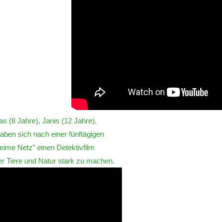
s (8 Jahre), Janis (12 Jahre),
aben sich nach einer fünftägigen
eime Netz” einen Detektivfilm
er Tiere und Natur stark zu machen.