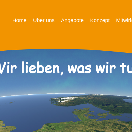
Home
Über uns
Angebote
Konzept
Mitwir
ir lieben, was wir t