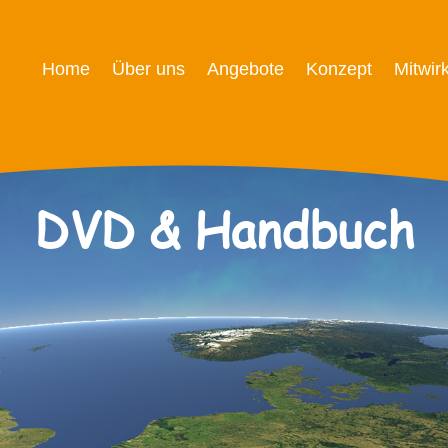
Home
Über uns
Angebote
Konzept
Mitwir
DVD & Handbuch