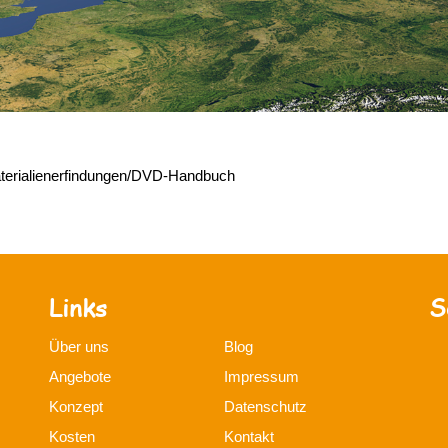
materialienerfindungen/DVD-Handbuch
Links
S
Über uns
Blog
Angebote
Impressum
Konzept
Datenschutz
Kosten
Kontakt