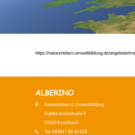
https://naturerleben-umweltbildung.de/angebote/
ALBERINO
Naturerleben & Umweltbildung
Goldbrunnenstraße 5
97839 Esselbach
Tel: 09394 / 99 40 028